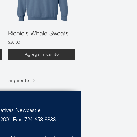
tshirt
Richie's Whale Sweatshirt
$30.00
Agregar al carrito
Siguiente
rativas Newcastle
-2001
Fax: 724-658-9838