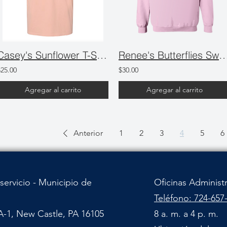
Casey's Sunflower T-Shirt
Renee's Butterflies Swea
$25.00
$30.00
Agregar al carrito
Agregar al carrito
Anterior
1
2
3
4
5
6
servicio - Municipio de
Oficinas Administ
Teléfono: 724-657
A-1, New Castle, PA 16105
8 a. m. a 4 p. m.