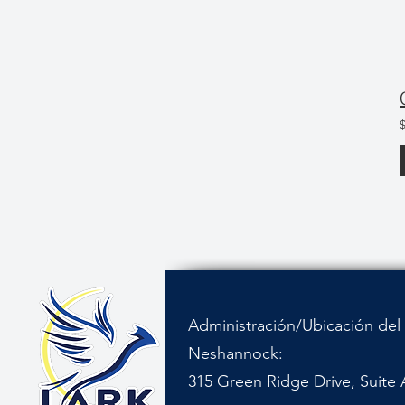
Administración/Ubicación del 
Neshannock:
315 Green Ridge Drive, Suite 