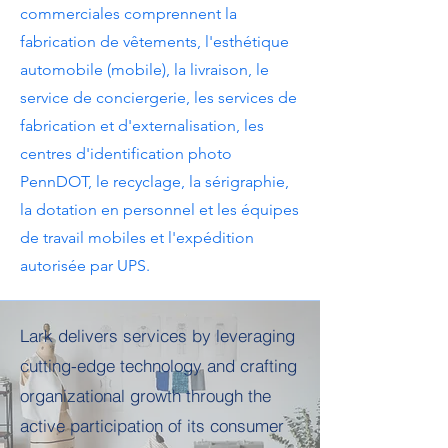
commerciales comprennent la
fabrication de vêtements, l'esthétique
automobile (mobile), la livraison, le
service de conciergerie, les services de
fabrication et d'externalisation, les
centres d'identification photo
PennDOT, le recyclage, la sérigraphie,
la dotation en personnel et les équipes
de travail mobiles et l'expédition
autorisée par UPS.
Lark delivers services by leveraging
cutting-edge technology and crafting
organizational growth through the
active participation of its consumer