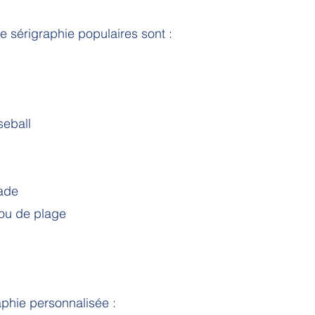
e sérigraphie populaires sont :
seball
ade
 ou de plage
aphie personnalisée :