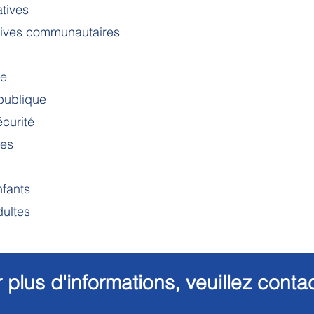
atives
tives communautaires
le
 publique
écurité
ces
fants
ultes
 plus d'informations, veuillez contac