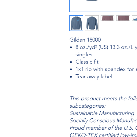
Gildan 18000
8 oz./yd² (US) 13.3 oz./L 
singles
Classic fit
1x1 rib with spandex for
Tear away label
This product meets the foll
subcategories:
Sustainable Manufacturing
Socially Conscious Manufac
Proud member of the U.S. C
OEKO-TEX certified low-im