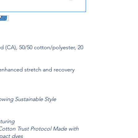
yd (CA), 50/50 cotton/polyester, 20
 enhanced stretch and recovery
owing Sustainable Style
turing
otton Trust Protocol Made with
pact dyes