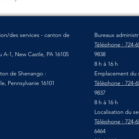
ion/des services - canton de
Bureaux administ
Téléphone : 724-6
u A-1, New Castle, PA 16105
9838
8 h à 16 h
nton de Shenango :
Emplacement du 
e, Pennsylvanie 16101
Téléphone : 724-6
9837
8 h à 16 h
Localisation du 
Téléphone : 724-6
6464