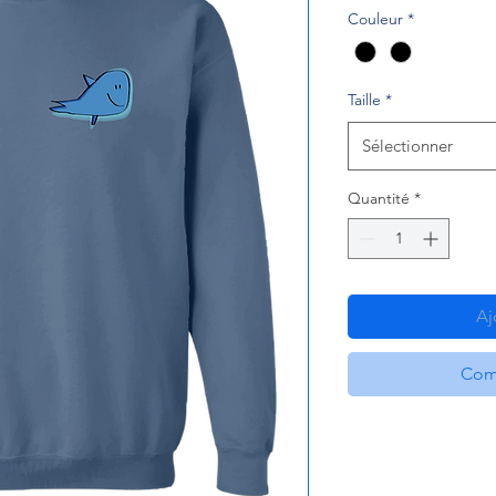
Couleur
*
Taille
*
Sélectionner
Quantité
*
Aj
Com