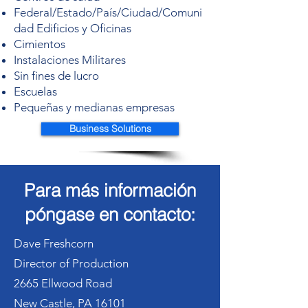
Federal/Estado/País/Ciudad/Comuni
dad Edificios y Oficinas
Cimientos
Instalaciones Militares
Sin fines de lucro
Escuelas
Pequeñas y medianas empresas
Business Solutions
Para más información
póngase en contacto:
Dave Freshcorn
Director of Production
2665 Ellwood Road
New Castle, PA 16101