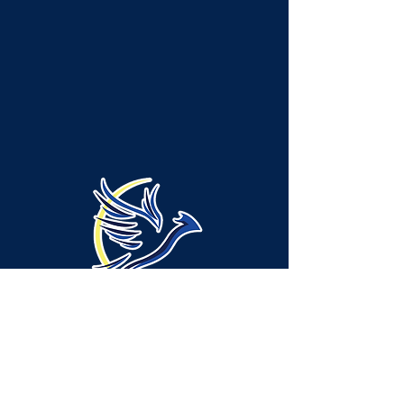
Administración/Ubicación del servicio -
Municipio de Neshannock:
315 Green Ridge Drive, Suite A-1, New