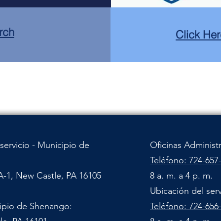
rch
Click Her
servicio - Municipio de
Oficinas Administ
Teléfono: 724-657
A-1, New Castle, PA 16105
8 a. m. a 4 p. m.
Ubicación del ser
cipio de Shenango:
Teléfono: 724-656