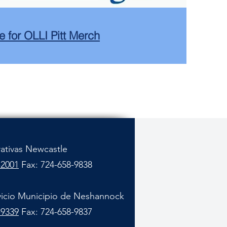
e for OLLI Pitt Merch
rativas Newcastle
-2001
Fax: 724-658-9838
vicio Municipio de Neshannock
-9339
Fax: 724-658-9837