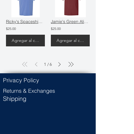
Ricky's Spaceship T-Shirt
Jamie's Green Alien T-Shirt
$25.00
$25.00
Agregar al carrito
Agregar al carrito
1
6
/
Privacy Policy
Returns & Exchanges
Shipping