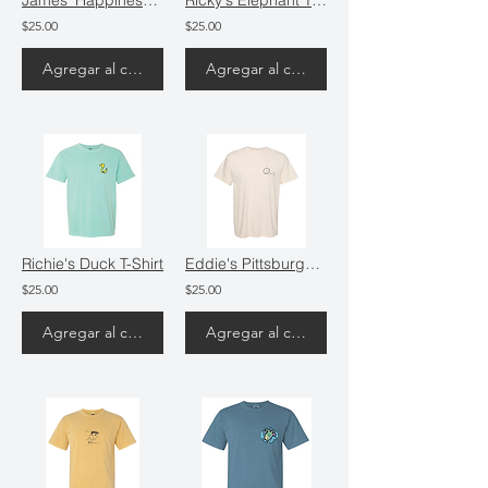
James' Happiness is Floating in the Sea T- Shirt
Ricky's Elephant T-Shirt
$25.00
$25.00
Agregar al carrito
Agregar al carrito
Richie's Duck T-Shirt
Eddie's Pittsburgh T-Shirt
$25.00
$25.00
Agregar al carrito
Agregar al carrito