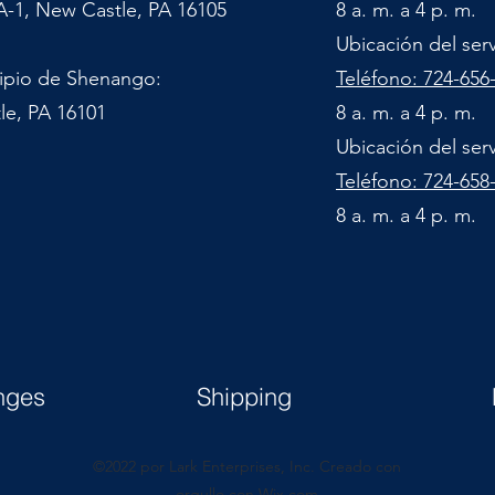
A-1, New Castle, PA 16105
8 a. m. a 4 p. m.
Ubicación del ser
cipio de Shenango:
Teléfono: 724-656
le, PA 16101
8 a. m. a 4 p. m.
Ubicación del ser
Teléfono: 724-658
8 a. m. a 4 p. m.
nges
Shipping
©2022 por Lark Enterprises, Inc. Creado con
orgullo con Wix.com