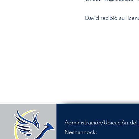
David recibió su lice
Administración/Ubicación del 
Neshannock: