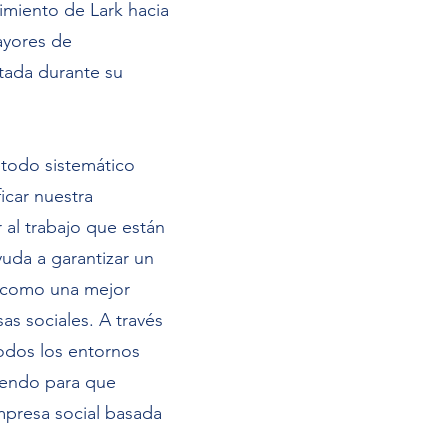
imiento de Lark hacia
ayores de
stada durante su
étodo sistemático
icar nuestra
 al trabajo que están
uda a garantizar un
í como una mejor
as sociales. A través
todos los entornos
iendo para que
mpresa social basada