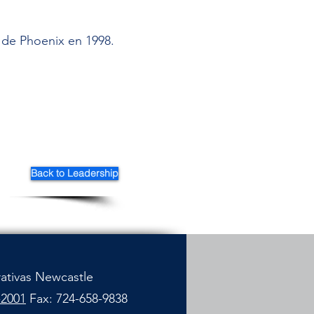
d de Phoenix en 1998.
Back to Leadership
rativas Newcastle
-2001
Fax: 724-658-9838