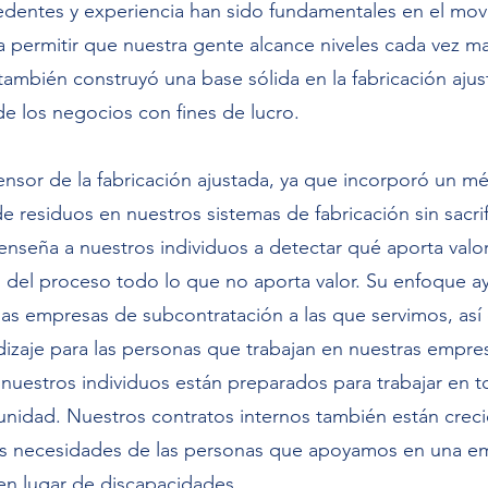
edentes y experiencia han sido fundamentales en el mov
a permitir que nuestra gente alcance niveles cada vez m
también construyó una base sólida en la fabricación aju
e los negocios con fines de lucro.
ensor de la fabricación ajustada, ya que incorporó un m
e residuos en nuestros sistemas de fabricación sin sacrif
enseña a nuestros individuos a detectar qué aporta valor
 del proceso todo lo que no aporta valor. Su enfoque ay
las empresas de subcontratación a las que servimos, as
izaje para las personas que trabajan en nuestras empres
, nuestros individuos están preparados para trabajar en 
unidad. Nuestros contratos internos también están crec
as necesidades de las personas que apoyamos en una e
en lugar de discapacidades.