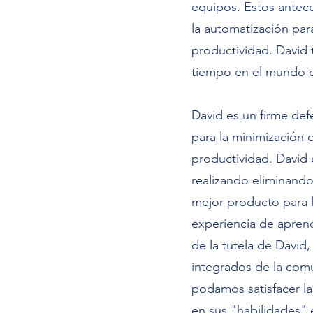
equipos. Estos antec
la automatización par
productividad. David 
tiempo en el mundo d
David es un firme def
para la minimización d
productividad. David 
realizando eliminando
mejor producto para 
experiencia de aprend
de la tutela de David
integrados de la com
podamos satisfacer l
en sus "habilidades" 