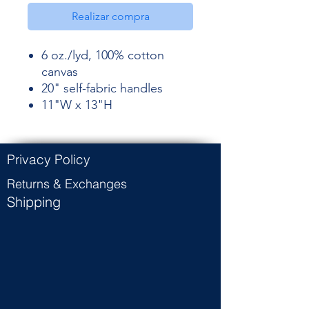
Realizar compra
6 oz./lyd, 100% cotton
canvas
20" self-fabric handles
11"W x 13"H
Privacy Policy
Returns & Exchanges
Shipping