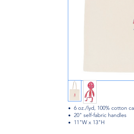
6 oz./lyd, 100% cotton c
20" self-fabric handles
11"W x 13"H