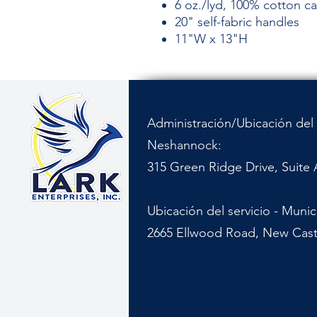
6 oz./lyd, 100% cotton c
20" self-fabric handles
11"W x 13"H
Administración/Ubicación del 
Neshannock:
315 Green Ridge Drive, Suite 
Ubicación del servicio - Muni
2665 Ellwood Road, New Cast