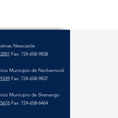
rativas Newcastle
-2001
Fax: 724-658-9838
vicio Municipio de Neshannock
-9339
Fax: 724-658-9837
vicio Municipio de Shenango
-5676
Fax: 724-658-6464